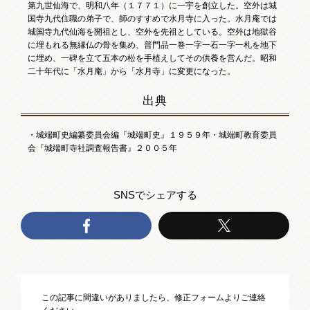
第九世仙海で、明和八年（１７７１）に一宇を創立した。空外は城
お祭りカレンダー
国寺九代住職の弟子で、師のすすめで水月寺に入った。水月庵では
城国寺九代仙海を開祖とし、空外を先祖としている。空外は地獄谷
南砺文化地図
に埋もれる無縁仏の骨を集め、普門品一巻一字一石一字一札を地下
に埋め、一碑を立て五本の松を手植えしてその供養を営んだ。昭和
二十年代に「水月庵」から「水月寺」に変更になった。
写真館
出典
郷土資料
・城端町史編纂委員会編『城端町史』１９５９年・城端町教育委員
NANTO Wiki
会『城端町寺社調査報告書』２００５年
市内団体の方
SNSでシェアする
お問い合わせ
サイトマップ
リンク集
著作権について
プライバシーポリシー
この記事に間違いがありましたら、修正フォームよりご連絡