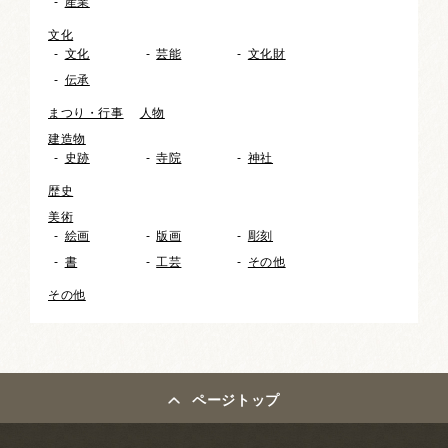
産業
文化
文化
芸能
文化財
伝承
まつり・行事
人物
建造物
史跡
寺院
神社
歴史
美術
絵画
版画
彫刻
書
工芸
その他
その他
ページトップ