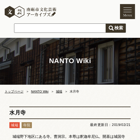
トップページ
ご利用案内
新着情報
NANTO Wiki
文化芸術
文化財
獅子舞
まつり
トップページ
NANTO Wiki
城端
水月寺
木彫刻キャンプ
水月寺
文化芸術団体
最終更新日：2019/02/21
城端
寺院
文化遺産
城端野下地区にある寺。曹洞宗。本尊は釈迦牟尼仏。開基は城国寺