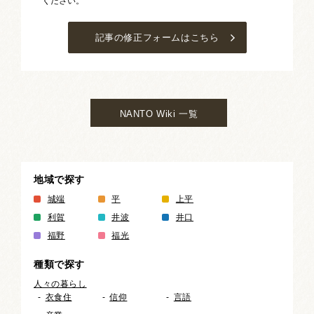
ください。
記事の修正フォームはこちら
NANTO Wiki 一覧
地域で探す
城端
平
上平
利賀
井波
井口
福野
福光
種類で探す
人々の暮らし
衣食住
信仰
言語