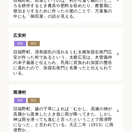
旧福野町。田屋というのは、村から遠く離れたとこ
ろを耕作するとき農具や肥料を収めたり、農繁期に
寝泊まりするために作った小屋のことで、万葉集の
中にも「御田屋」の語が見える。
広安村
福野
歴史
旧福野町。清和源氏の流れをくむ太郷加賀右衛門広
安が作った村であるという。太郷広安は、木曽義仲
の末子義基と伝えられ、乳母に背負われ加賀の蟹谷
に逃れたので、加賀右衛門と名乗ったと伝えられて
いる。
雨潜村
福野
歴史
旧福野町。越の下草によれば「むかし、高瀬の神が
高麗から渡来したとき急に雨が降ってきた。しかし
神は雨を潜っても進むと言ったということで雨潜野
になった」と言われている。大正二年（1913）に雨
潜野か...