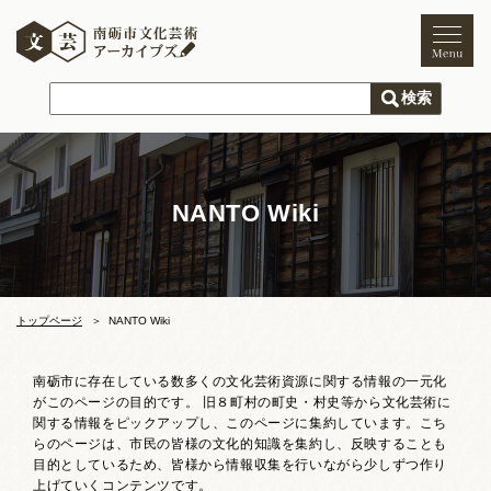
トップページ
ご利用案内
新着情報
NANTO Wiki
文化芸術
文化財
獅子舞
まつり
トップページ
NANTO Wiki
木彫刻キャンプ
南砺市に存在している数多くの文化芸術資源に関する情報の一元化
がこのページの目的です。 旧８町村の町史・村史等から文化芸術に
文化芸術団体
関する情報をピックアップし、このページに集約しています。こち
らのページは、市民の皆様の文化的知識を集約し、反映することも
文化遺産
目的としているため、皆様から情報収集を行いながら少しずつ作り
上げていくコンテンツです。