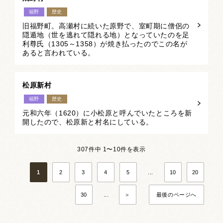
福野
歴史
旧福野町。高瀬村に続いた原野で、室町期に僧侶の
隠遁地（世を逃れて隠れる地）となっていたのを足
利尊氏（1305～1358）が焼き払ったのでこの名が
あると言われている。
松原新村
福野
歴史
元和六年（1620）に小松原と呼んでいたところを新
開したので、松原新と村名にしている。
307件中 1〜10件を表示
1
2
3
4
5
...
10
20
30
...
＞
最後のページへ