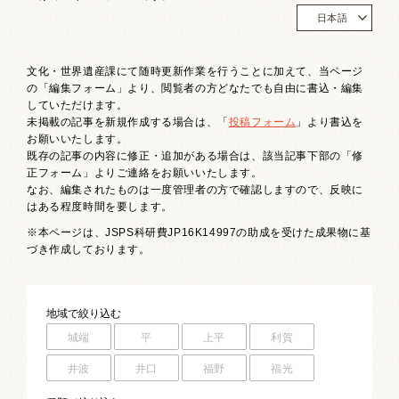
お祭りカレンダー
日本語
南砺文化地図
文化・世界遺産課にて随時更新作業を行うことに加えて、当ページ
の「編集フォーム」より、閲覧者の方どなたでも自由に書込・編集
写真館
していただけます。
未掲載の記事を新規作成する場合は、「
投稿フォーム
」より書込を
郷土資料
お願いいたします。
既存の記事の内容に修正・追加がある場合は、該当記事下部の「修
正フォーム」よりご連絡をお願いいたします。
NANTO Wiki
なお、編集されたものは一度管理者の方で確認しますので、反映に
はある程度時間を要します。
市内団体の方
※本ページは、JSPS科研費JP16K14997の助成を受けた成果物に基
づき作成しております。
お問い合わせ
サイトマップ
リンク集
著作権について
地域
で絞り込む
プライバシーポリシー
城端
平
上平
利賀
井波
井口
福野
福光