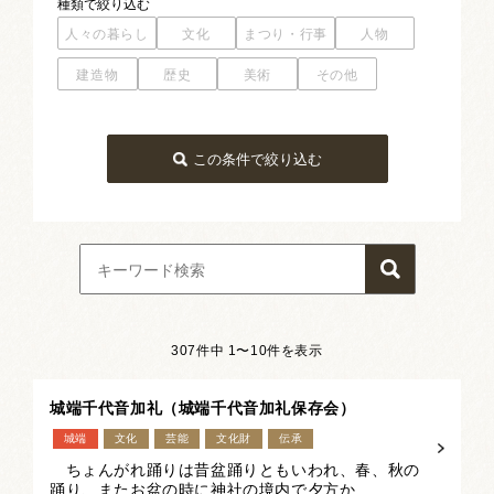
種類
で絞り込む
人々の暮らし
文化
まつり・行事
人物
建造物
歴史
美術
その他
人々の暮らし
文化
建造物
美術
衣食住
文化
史跡
絵画
芸能
寺院
版画
信仰
文化財
神社
彫刻
言語
書
産業
伝承
工芸
その他
この条件で絞り込む
307件中 1〜10件を表示
城端千代音加礼（城端千代音加礼保存会）
城端
文化
芸能
文化財
伝承
ちょんがれ踊りは昔盆踊りともいわれ、春、秋の
踊り、またお盆の時に神社の境内で夕方か...