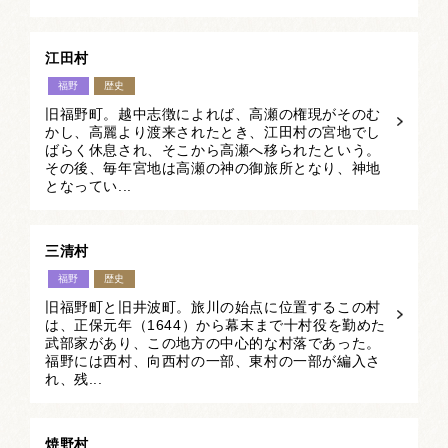
江田村
福野
歴史
旧福野町。越中志徴によれば、高瀬の権現がそのむ
かし、高麗より渡来されたとき、江田村の宮地でし
ばらく休息され、そこから高瀬へ移られたという。
その後、毎年宮地は高瀬の神の御旅所となり、神地
となってい...
三清村
福野
歴史
旧福野町と旧井波町。旅川の始点に位置するこの村
は、正保元年（1644）から幕末まで十村役を勤めた
武部家があり、この地方の中心的な村落であった。
福野には西村、向西村の一部、東村の一部が編入さ
れ、残...
焼野村