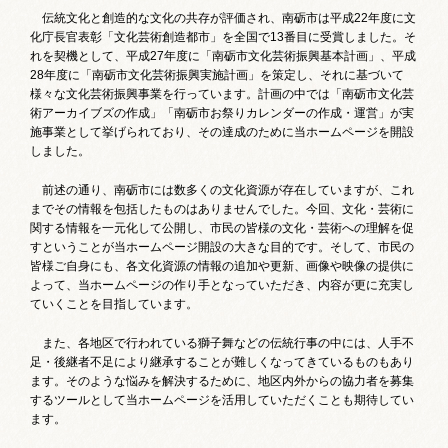
伝統文化と創造的な文化の共存が評価され、南砺市は平成22年度に文
化庁長官表彰「文化芸術創造都市」を全国で13番目に受賞しました。そ
れを契機として、平成27年度に「南砺市文化芸術振興基本計画」、平成
28年度に「南砺市文化芸術振興実施計画」を策定し、それに基づいて
様々な文化芸術振興事業を行っています。計画の中では「南砺市文化芸
術アーカイブズの作成」「南砺市お祭りカレンダーの作成・運営」が実
施事業として挙げられており、その達成のために当ホームページを開設
しました。
前述の通り、南砺市には数多くの文化資源が存在していますが、これ
までその情報を包括したものはありませんでした。今回、文化・芸術に
関する情報を一元化して公開し、市民の皆様の文化・芸術への理解を促
すということが当ホームページ開設の大きな目的です。そして、市民の
皆様ご自身にも、各文化資源の情報の追加や更新、画像や映像の提供に
よって、当ホームページの作り手となっていただき、内容が更に充実し
ていくことを目指しています。
また、各地区で行われている獅子舞などの伝統行事の中には、人手不
足・後継者不足により継承することが難しくなってきているものもあり
ます。そのような悩みを解決するために、地区内外からの協力者を募集
するツールとして当ホームページを活用していただくことも期待してい
ます。