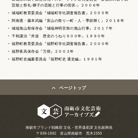
芸能と祭礼-獅子の芸能と行事の現状-』２００６年
城端町教育委員会『城端町寺社調査報告書』２００５年
阿南透・藤本武編『富山の祭り―町・人・季節輝く』２０１８年
城端曳山祭保存会『城端神明宮祭の曳山行事』２０１７年
千秋謙治『井波 歴史のうねり６００年』１９９０年
福野町教育委員会『福野町寺社調査報告書』２０００年
福野夜高保存会『万燈』２００３年
福野町史編纂委員会『福野町史 通史編』１９９１年
ページトップ
南砺市ブランド戦略部 文化・世界遺産課 文化振興係
〒939-1692 富山県南砺市 荒木1550