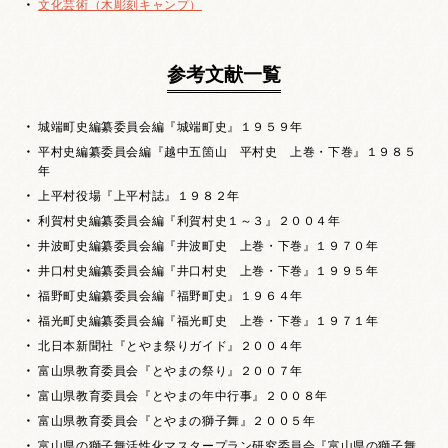
文化芸術（木彫刻キャンプ）
参考文献一覧
城端町史編纂委員会編『城端町史』１９５９年
平村史編纂委員会編『越中五箇山 平村史 上巻・下巻』１９８５
年
上平村役場『上平村誌』１９８２年
利賀村史編纂委員会編『利賀村史１～３』２００４年
井波町史編纂委員会編『井波町史 上巻・下巻』１９７０年
井口村史編纂委員会編『井口村史 上巻・下巻』１９９５年
福野町史編纂委員会編『福野町史』１９６４年
福光町史編纂委員会編『福光町史 上巻・下巻』１９７１年
北日本新聞社『とやま祭りガイド』２００４年
富山県教育委員会『とやまの祭り』２００７年
富山県教育委員会『とやまの年中行事』２００８年
富山県教育委員会『とやまの獅子舞』２００５年
富山県の獅子舞活性化マスタープラン研究委員会『富山県の獅子舞