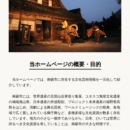
お祭りカレンダー
南砺文化地図
写真館
郷土資料
NANTO Wiki
当ホームページの概要・目的
市内団体の方
当ホームページでは、南砺市に存在する文化芸術情報を一元化して紹
介しています。
お問い合わせ
南砺市には、世界遺産の五箇山合掌造り集落、ユネスコ無形文化遺産
サイトマップ
リンク集
著作権について
の城端曳山祭、日本遺産の井波彫刻、プロジェクト未来遺産の福野夜高
祭をはじめ、演劇による舞台芸術、ワールドミュージックの祭典、各地
プライバシーポリシー
域で広く親しまれている獅子舞など、多種多様な文化資源が数多く存在
しています。地方の小さな一都市でありながら、日本、ひいては世界に
誇るべき文化資源を有していることは、南砺市の大きな特徴です。