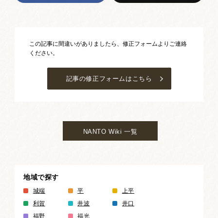
この記事に間違いがありましたら、修正フォームよりご連絡
ください。
記事の修正フォームはこちら
NANTO Wiki 一覧
地域で探す
城端
平
上平
利賀
井波
井口
福野
福光