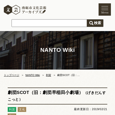
トップページ
ご利用案内
新着情報
NANTO Wiki
文化芸術
文化財
獅子舞
まつり
トップページ
NANTO Wiki
利賀
劇団SCOT（旧：劇団早稲田小劇場）
木彫刻キャンプ
劇団SCOT（旧：劇団早稲田小劇場）
（げきだんす
文化芸術団体
こっと）
文化遺産
最終更新日：2019/02/21
利賀
文化