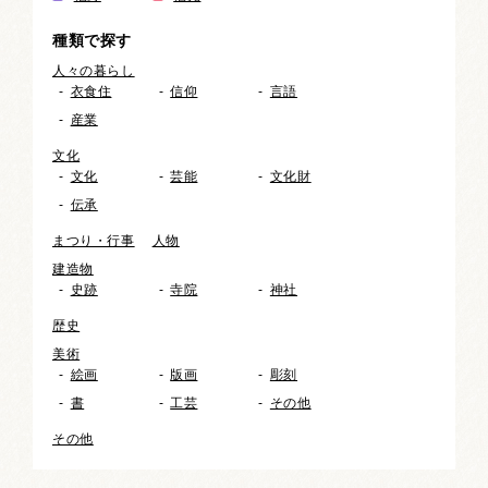
種類で探す
人々の暮らし
衣食住
信仰
言語
産業
文化
文化
芸能
文化財
伝承
まつり・行事
人物
建造物
史跡
寺院
神社
歴史
美術
絵画
版画
彫刻
書
工芸
その他
その他