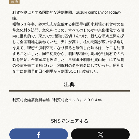
芸能
お祭りカレンダー
利賀を拠点とする国際的な演劇集団。Suzuki company of Togaの
略。
南砺文化地図
昭和５１年冬、鈴木忠志が主催する劇団早稲田小劇場が利賀村の合
掌文化村を訪問。文化をはじめ、すべてのものが中央集権化する傾
写真館
向に批判的で、東京での活動に区切りをつけ、新たな演劇空間を探
して全国画地を訪ねていた。天井が高く、柱の間隔が広い合掌造り
を見て、理想の演劇空間になり得ると確信した鈴木は、そこを利用
郷土資料
することにした。同年初夏から、劇団早稲田小劇場が利賀村での活
動を開始。合掌家屋を改造した「早稲田小劇場利賀山房」にて演劇
NANTO Wiki
の公演を毎年８月に行い、利賀村の名を有名にしていった。昭和５
９年に劇団早稲田小劇場から劇団SCOTと改称した。
市内団体の方
出典
お問い合わせ
利賀村史編纂委員会編『利賀村史１～３』２００４年
サイトマップ
リンク集
著作権について
プライバシーポリシー
SNSでシェアする