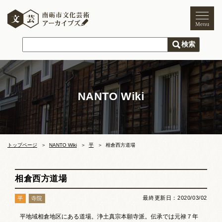
トップページ
ご利用案内
新着情報
NANTO Wiki
文化芸術
文化財
獅子舞
まつり
トップページ
NANTO Wiki
平
相倉西方道場
木彫刻キャンプ
相倉西方道場
文化芸術団体
最終更新日：2020/03/02
平
寺院
文化遺産
平地域相倉地区にある道場。浄土真宗本願寺派。伝承では元禄７年