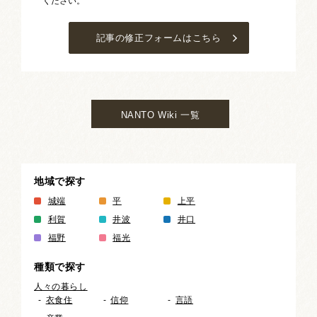
ください。
記事の修正フォームはこちら
NANTO Wiki 一覧
地域で探す
城端
平
上平
利賀
井波
井口
福野
福光
種類で探す
人々の暮らし
衣食住
信仰
言語