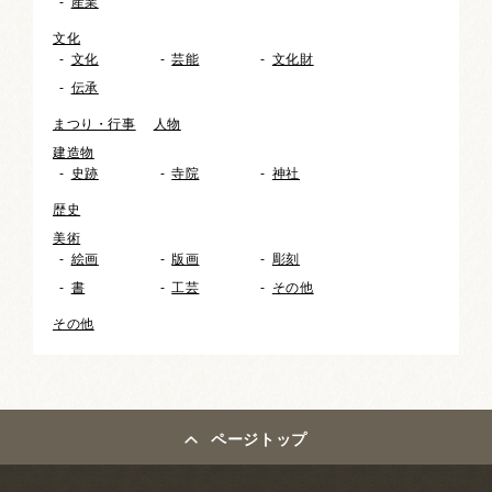
産業
文化
文化
芸能
文化財
伝承
まつり・行事
人物
建造物
史跡
寺院
神社
歴史
美術
絵画
版画
彫刻
書
工芸
その他
その他
ページトップ