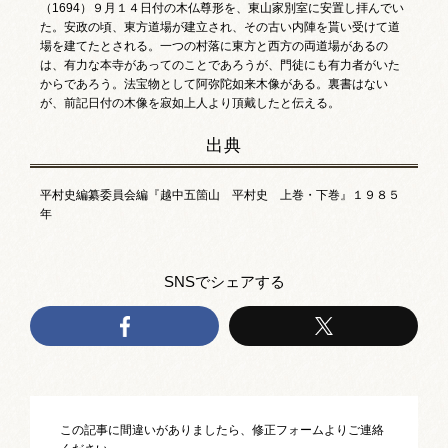
（1694）９月１４日付の木仏尊形を、東山家別室に安置し拝んでい
お祭りカレンダー
た。安政の頃、東方道場が建立され、その古い内陣を貰い受けて道
場を建てたとされる。一つの村落に東方と西方の両道場があるの
南砺文化地図
は、有力な本寺があってのことであろうが、門徒にも有力者がいた
からであろう。法宝物として阿弥陀如来木像がある。裏書はない
が、前記日付の木像を寂如上人より頂戴したと伝える。
写真館
出典
郷土資料
平村史編纂委員会編『越中五箇山 平村史 上巻・下巻』１９８５
NANTO Wiki
年
市内団体の方
SNSでシェアする
お問い合わせ
サイトマップ
リンク集
著作権について
プライバシーポリシー
この記事に間違いがありましたら、修正フォームよりご連絡