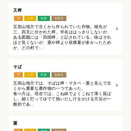
又稗
平
上平
利賀
衣食住
五箇山地方で古くから作られていた作物。穂先が
三、四叉に分かれた稗。学名ははっきりしないが、
ある図鑑には「四国稗」と記されている。味はそれ
ほど良くないが、粟や稗より収穫量が多かったため
か、どの村で...
そば
平
上平
利賀
衣食住
五箇山地方では、そばは稗・マタベ・粟と並んで古
くから重要な農作物の一つであった。
食べ方は、現在では、こね鉢でよくこねて薄く延ば
し、細く打ってゆでて熱いだし汁をかける方法が一
般的であ...
粟