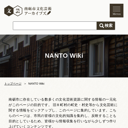
トップページ
ご利用案内
新着情報
NANTO Wiki
文化芸術
文化財
獅子舞
まつり
トップページ
NANTO Wiki
木彫刻キャンプ
南砺市に存在している数多くの文化芸術資源に関する情報の一元化
がこのページの目的です。 旧８町村の町史・村史等から文化芸術に
文化芸術団体
関する情報をピックアップし、このページに集約しています。こち
らのページは、市民の皆様の文化的知識を集約し、反映することも
文化遺産
目的としているため、皆様から情報収集を行いながら少しずつ作り
上げていくコンテンツです。