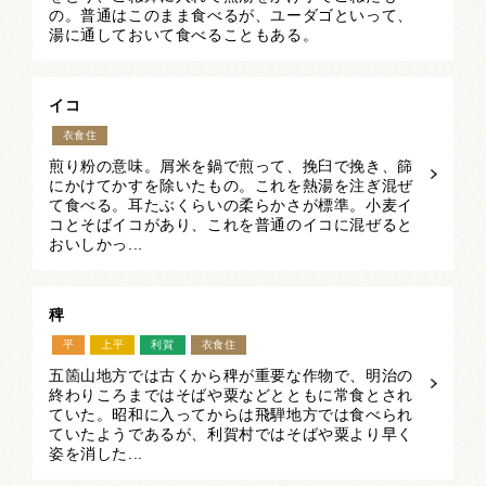
の。普通はこのまま食べるが、ユーダゴといって、
湯に通しておいて食べることもある。
イコ
衣食住
煎り粉の意味。屑米を鍋で煎って、挽臼で挽き、篩
にかけてかすを除いたもの。これを熱湯を注ぎ混ぜ
て食べる。耳たぶくらいの柔らかさが標準。小麦イ
コとそばイコがあり、これを普通のイコに混ぜると
おいしかっ...
稗
平
上平
利賀
衣食住
五箇山地方では古くから稗が重要な作物で、明治の
終わりころまではそばや粟などとともに常食とされ
ていた。昭和に入ってからは飛騨地方では食べられ
ていたようであるが、利賀村ではそばや粟より早く
姿を消した...