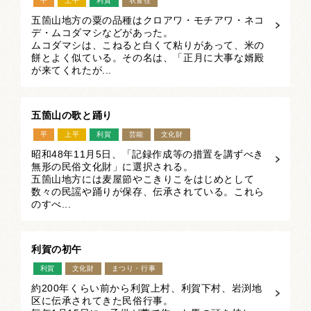
平
上平
利賀
衣食住
五箇山地方の粟の品種はクロアワ・モチアワ・ネコ
デ・ムコダマシなどがあった。
ムコダマシは、こねると白くて粘りがあって、米の
餅とよく似ている。その名は、「正月に大事な婿殿
が来てくれたが...
五箇山の歌と踊り
平
上平
利賀
芸能
文化財
昭和48年11月5日、「記録作成等の措置を講ずべき
無形の民俗文化財」に選択される。
五箇山地方には麦屋節やこきりこをはじめとして
数々の民謡や踊りが保存、伝承されている。これら
のすべ...
利賀の初午
利賀
文化財
まつり・行事
約200年くらい前から利賀上村、利賀下村、岩渕地
区に伝承されてきた民俗行事。