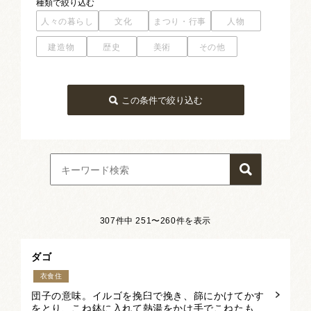
種類
で絞り込む
人々の暮らし
文化
まつり・行事
人物
建造物
歴史
美術
その他
人々の暮らし
文化
建造物
美術
衣食住
文化
史跡
絵画
芸能
寺院
版画
信仰
文化財
神社
彫刻
言語
書
産業
伝承
工芸
その他
この条件で絞り込む
307件中 251〜260件を表示
ダゴ
衣食住
団子の意味。イルゴを挽臼で挽き、篩にかけてかす
をとり、こね鉢に入れて熱湯をかけ手でこねたも