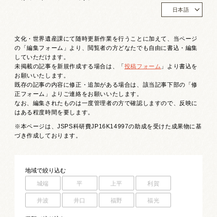
お祭りカレンダー
日本語
南砺文化地図
文化・世界遺産課にて随時更新作業を行うことに加えて、当ページ
の「編集フォーム」より、閲覧者の方どなたでも自由に書込・編集
写真館
していただけます。
未掲載の記事を新規作成する場合は、「
投稿フォーム
」より書込を
郷土資料
お願いいたします。
既存の記事の内容に修正・追加がある場合は、該当記事下部の「修
正フォーム」よりご連絡をお願いいたします。
NANTO Wiki
なお、編集されたものは一度管理者の方で確認しますので、反映に
はある程度時間を要します。
市内団体の方
※本ページは、JSPS科研費JP16K14997の助成を受けた成果物に基
づき作成しております。
お問い合わせ
サイトマップ
リンク集
著作権について
地域
で絞り込む
プライバシーポリシー
城端
平
上平
利賀
井波
井口
福野
福光