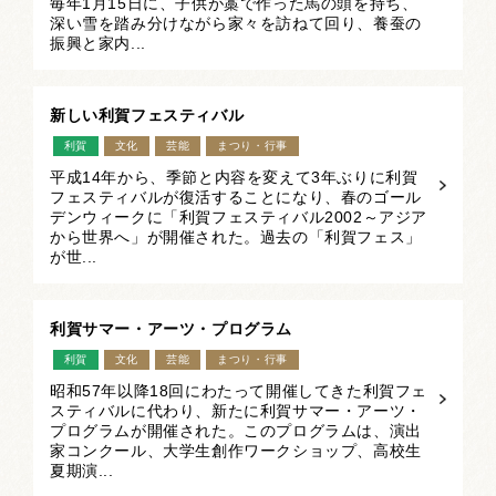
毎年1月15日に、子供が藁で作った馬の頭を持ち、
深い雪を踏み分けながら家々を訪ねて回り、養蚕の
振興と家内...
新しい利賀フェスティバル
利賀
文化
芸能
まつり・行事
平成14年から、季節と内容を変えて3年ぶりに利賀
フェスティバルが復活することになり、春のゴール
デンウィークに「利賀フェスティバル2002～アジア
から世界へ」が開催された。過去の「利賀フェス」
が世...
利賀サマー・アーツ・プログラム
利賀
文化
芸能
まつり・行事
昭和57年以降18回にわたって開催してきた利賀フェ
スティバルに代わり、新たに利賀サマー・アーツ・
プログラムが開催された。このプログラムは、演出
家コンクール、大学生創作ワークショップ、高校生
夏期演...