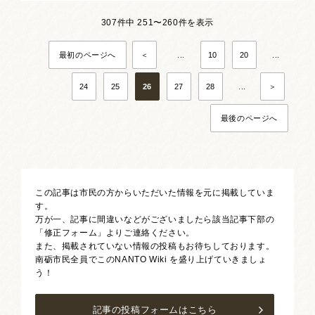
307件中 251〜260件を表示
最初のページへ
＜
...
10
20
...
24
25
26
27
28
...
＞
最後のページへ
この記事は市民の方からいただいた情報を元に掲載していま
す。
万が一、記事に間違いなどがございましたら該当記事下部の
「修正フォーム」よりご連絡ください。
また、掲載されていない情報の投稿もお待ちしております。
南砺市民全員でこのNANTO Wiki を盛り上げていきましょ
う！
記事の投稿フォームはこちら