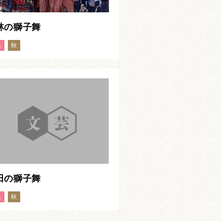
林の獅子舞
光
秋
田の獅子舞
光
秋