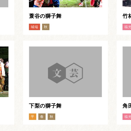
蓑谷の獅子舞
竹
城端
秋
福
下梨の獅子舞
角
平
春
秋
福