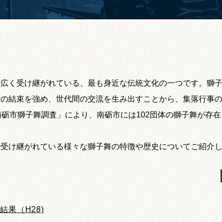
舞
で広く受け継がれている、最も身近な伝統文化の一つです。獅
士の結束を強め、世代間の交流を生み出すことから、集落行事
南砺市獅子舞調査」により、南砺市には102団体の獅子舞が存
で受け継がれている様々な獅子舞の特徴や歴史についてご紹介
果（H28)