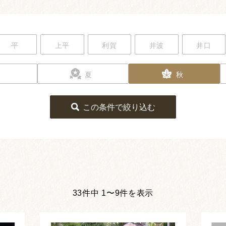
平
上平
利賀
井波
井口
春
夏
秋
この条件で絞り込む
33件中 1〜9件を表示