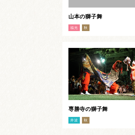
山本の獅子舞
福光
秋
専勝寺の獅子舞
井波
秋