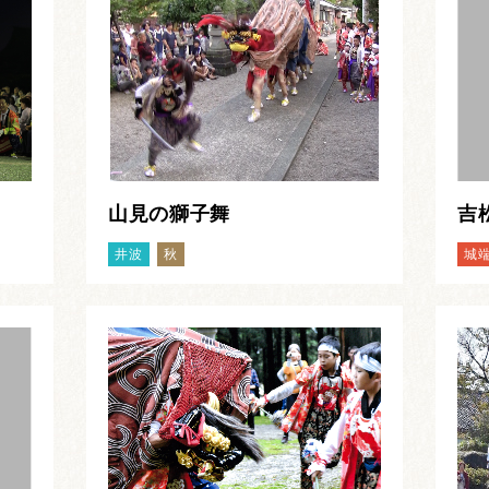
山見の獅子舞
吉
井波
秋
城