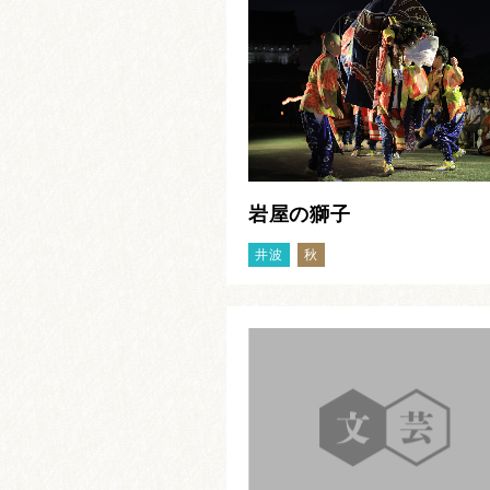
岩屋の獅子
井波
秋