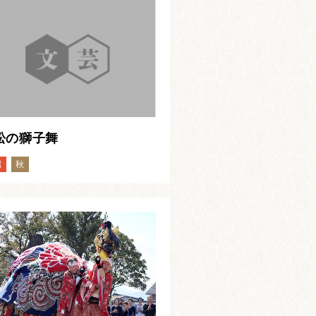
松の獅子舞
端
秋