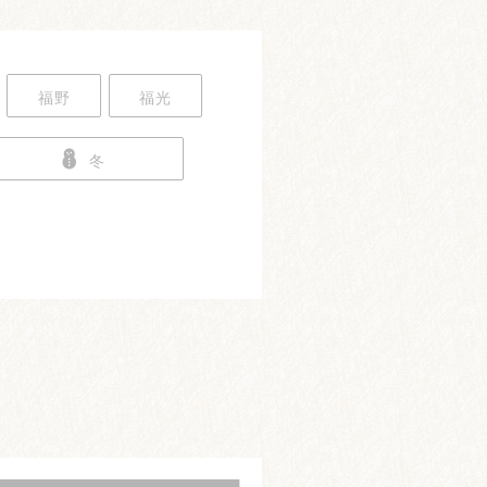
福野
福光
冬