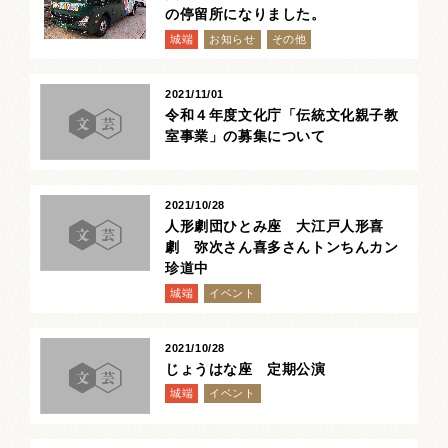
の停留所になりました。
城端
お知らせ
その他
2021/11/01
令和４年度文化庁「伝統文化親子教
室事業」の募集について
2021/10/28
人形劇団ひとみ座 大江戸人形喜
劇 弥次さん喜多さんトンちんカン
珍道中
城端
イベント
2021/10/28
じょうはな座 定期公演
城端
イベント