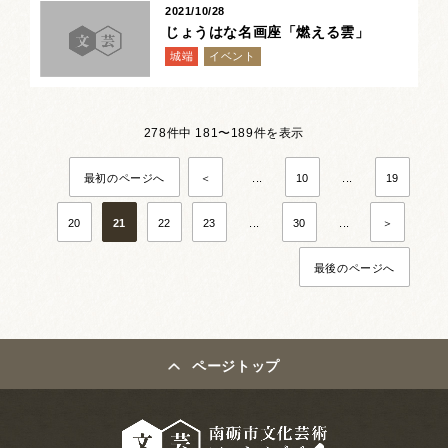
2021/10/28
じょうはな名画座「燃える雲」
城端
イベント
278件中 181〜189件を表示
最初のページへ
＜
...
10
...
19
20
21
22
23
...
30
...
＞
最後のページへ
ページトップ