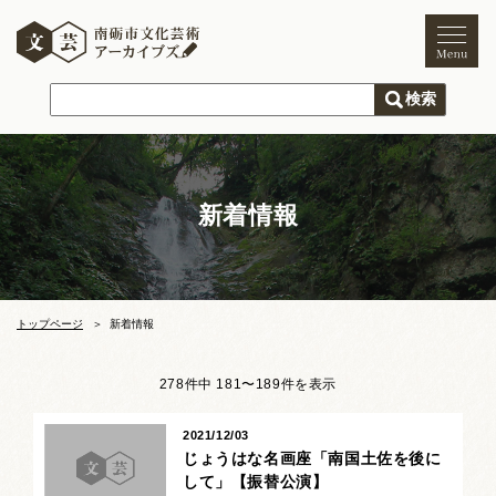
トップページ
ご利用案内
新着情報
新着情報
文化芸術
文化財
獅子舞
まつり
トップページ
新着情報
木彫刻キャンプ
278件中 181〜189件を表示
文化芸術団体
2021/12/03
じょうはな名画座「南国土佐を後に
文化遺産
して」【振替公演】