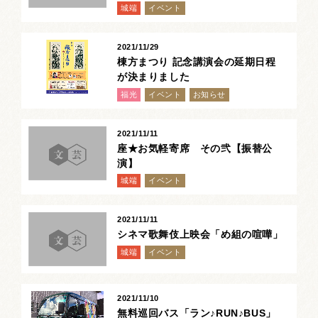
城端
イベント
お祭りカレンダー
南砺文化地図
2021/11/29
棟方まつり 記念講演会の延期日程
が決まりました
写真館
福光
イベント
お知らせ
郷土資料
2021/11/11
NANTO Wiki
座★お気軽寄席 その弐【振替公
演】
市内団体の方
城端
イベント
お問い合わせ
2021/11/11
シネマ歌舞伎上映会「め組の喧嘩」
サイトマップ
リンク集
著作権について
城端
イベント
プライバシーポリシー
2021/11/10
無料巡回バス「ラン♪RUN♪BUS」