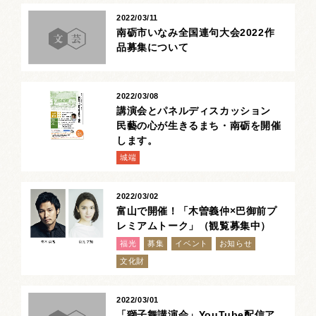
2022/03/11
南砺市いなみ全国連句大会2022作
品募集について
2022/03/08
講演会とパネルディスカッション
民藝の心が生きるまち・南砺を開催
します。
城端
2022/03/02
富山で開催！「木曽義仲×巴御前プ
レミアムトーク」（観覧募集中）
福光
募集
イベント
お知らせ
文化財
2022/03/01
「獅子舞講演会」YouTube配信ア