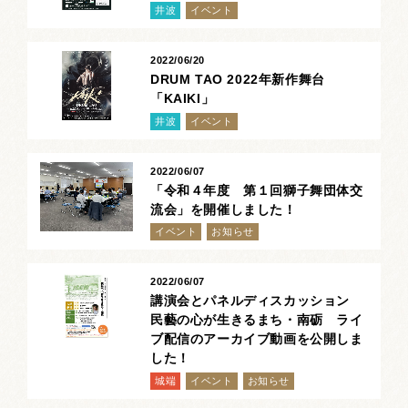
井波
イベント
お祭りカレンダー
南砺文化地図
2022/06/20
DRUM TAO 2022年新作舞台
「KAIKI」
写真館
井波
イベント
郷土資料
2022/06/07
NANTO Wiki
「令和４年度 第１回獅子舞団体交
流会」を開催しました！
市内団体の方
イベント
お知らせ
お問い合わせ
2022/06/07
講演会とパネルディスカッション
サイトマップ
リンク集
著作権について
民藝の心が生きるまち・南砺 ライ
ブ配信のアーカイブ動画を公開しま
プライバシーポリシー
した！
城端
イベント
お知らせ