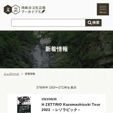
トップページ
ご利用案内
新着情報
新着情報
文化芸術
文化財
獅子舞
まつり
トップページ
新着情報
木彫刻キャンプ
278件中 163〜171件を表示
文化芸術団体
2022/06/20
H ZETTRIO Kazemachizuki Tour
文化遺産
2022 －レソラピック－