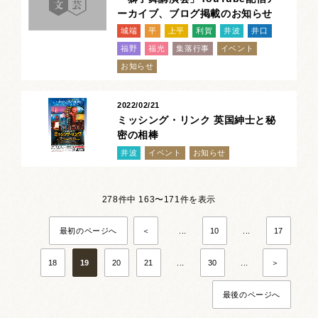
ーカイブ、ブログ掲載のお知らせ
城端
平
上平
利賀
井波
井口
福野
福光
集落行事
イベント
お知らせ
2022/02/21
ミッシング・リンク 英国紳士と秘
密の相棒
井波
イベント
お知らせ
278件中 163〜171件を表示
最初のページへ
＜
...
10
...
17
18
19
20
21
...
30
...
＞
最後のページへ