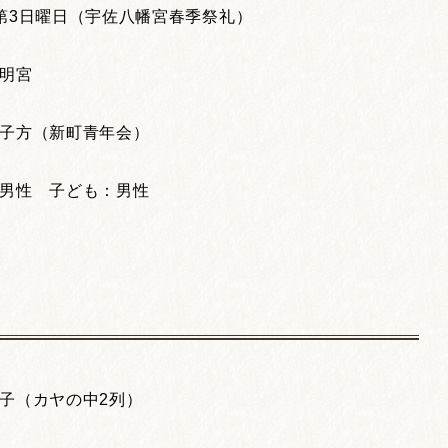
第3日曜日（宇佐八幡宮春季祭礼）
明宮
子方（新町青年会）
男性 子ども：男性
子（カヤの中2列）