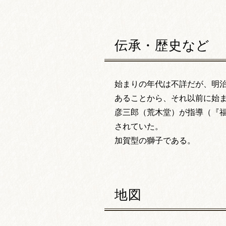
伝承・歴史など
始まりの年代は不詳だが、明治
あることから、それ以前に始
彦三郎（荒木堂）が指導（『福
されていた。
加賀型の獅子である。
地図