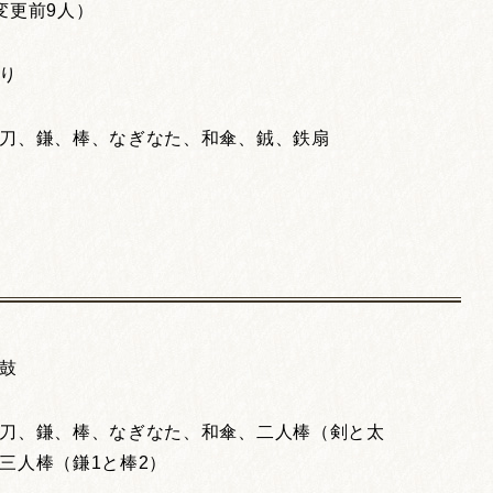
変更前9人）
り
刀、鎌、棒、なぎなた、和傘、銊、鉄扇
鼓
刀、鎌、棒、なぎなた、和傘、二人棒（剣と太
三人棒（鎌1と棒2）