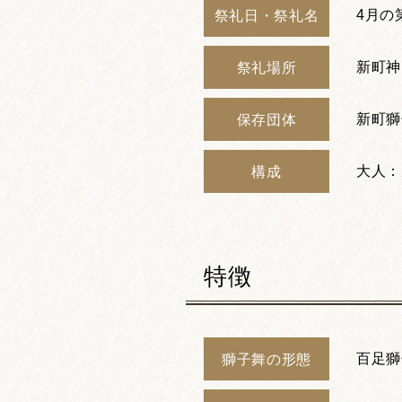
4月の
祭礼日・祭礼名
新町神
祭礼場所
新町獅
保存団体
大人：
構成
特徴
百足獅
獅子舞の形態