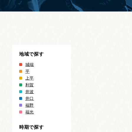
地域で探す
城端
平
上平
利賀
井波
井口
福野
福光
時期で探す