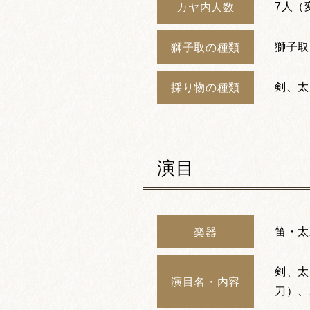
7人（
カヤ内人数
獅子取
獅子取の種類
剣、太
採り物の種類
演目
笛・太
楽器
剣、太
演目名・内容
刀）、