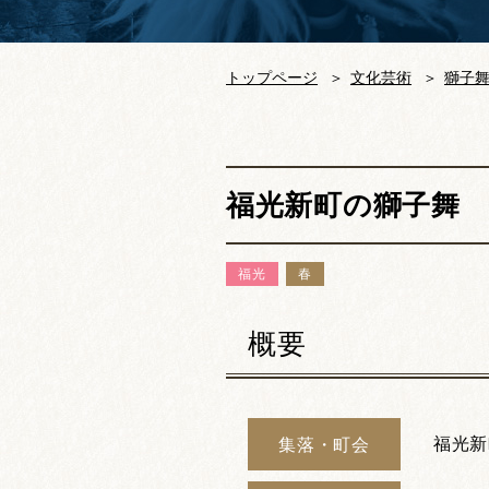
トップページ
文化芸術
獅子
福光新町の獅子舞
福光
春
概要
福光新
集落・町会