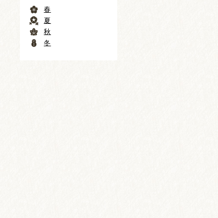
春
夏
秋
冬