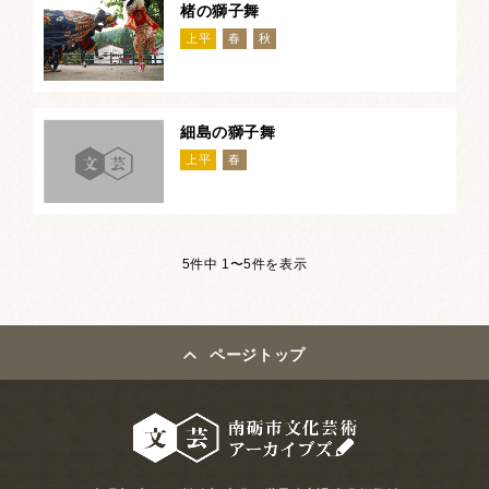
楮の獅子舞
上平
春
秋
細島の獅子舞
上平
春
5件中 1〜5件を表示
ページトップ