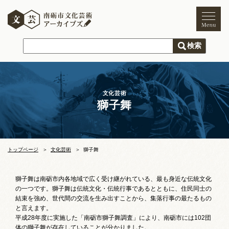
トップページ
ご利用案内
新着情報
文化芸術
獅子舞
文化芸術
文化財
獅子舞
まつり
トップページ
文化芸術
獅子舞
木彫刻キャンプ
獅子舞は南砺市内各地域で広く受け継がれている、最も身近な伝統文化
の一つです。獅子舞は伝統文化・伝統行事であるとともに、住民同士の
文化芸術団体
結束を強め、世代間の交流を生み出すことから、集落行事の最たるもの
と言えます。
文化遺産
平成28年度に実施した「南砺市獅子舞調査」により、南砺市には102団
体の獅子舞が存在していることが分かりました。