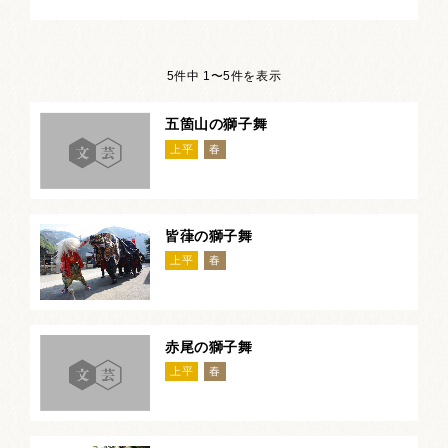
5件中 1〜5件を表示
五箇山の獅子舞
上平
春
皆葎の獅子舞
上平
春
赤尾の獅子舞
上平
春