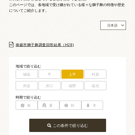
お祭りカレンダー
このページでは、各地域で受け継がれている様々な獅子舞の特徴や歴史
についてご紹介します。
南砺文化地図
日本語
写真館
南砺市獅子舞調査回答結果（H28)
郷土資料
NANTO Wiki
地域
で絞り込む
城端
平
上平
利賀
市内団体の方
井波
井口
福野
福光
お問い合わせ
時期
で絞り込む
サイトマップ
リンク集
著作権について
春
夏
秋
冬
プライバシーポリシー
この条件で絞り込む