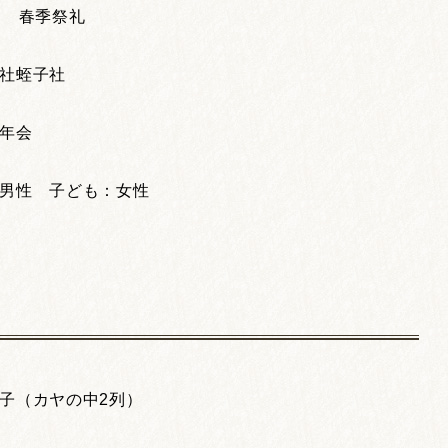
日 春季祭礼
社蛭子社
年会
男性 子ども：女性
子（カヤの中2列）