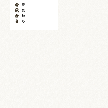
春
夏
秋
冬