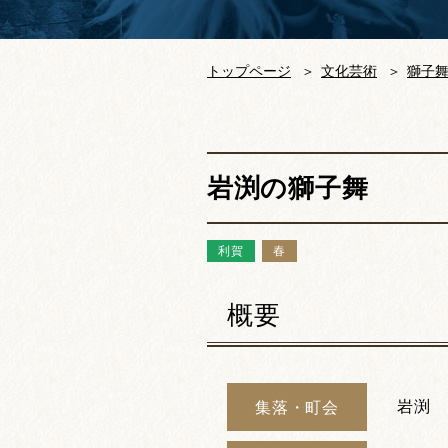
トップページ
文化芸術
獅子
岩渕の獅子舞
利賀
春
概要
岩渕
集落・町会