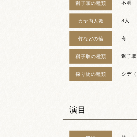
不明
獅子頭の種類
8人
カヤ内人数
有
竹などの輪
獅子取
獅子取の種類
シデ（
採り物の種類
演目