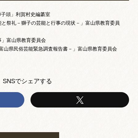
獅子頭」利賀村史編纂室
能と祭礼－獅子の芸能と行事の現状－」富山県教育委員
事」富山県教育委員会
－富山県民俗芸能緊急調査報告書－」富山県教育委員会
SNSでシェアする