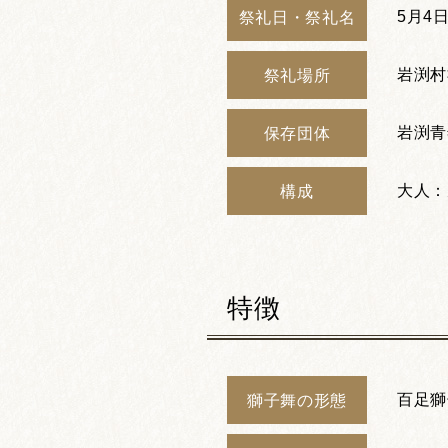
5月4
祭礼日・祭礼名
岩渕村
祭礼場所
岩渕青
保存団体
大人：
構成
特徴
百足獅
獅子舞の形態