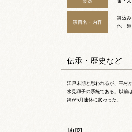
笛・太
楽器
舞込み
演目名・内容
他 道
伝承・歴史など
江戸末期と思われるが、平村か
氷見獅子の系統である。以前は
舞が5月連休に変わった。
地図