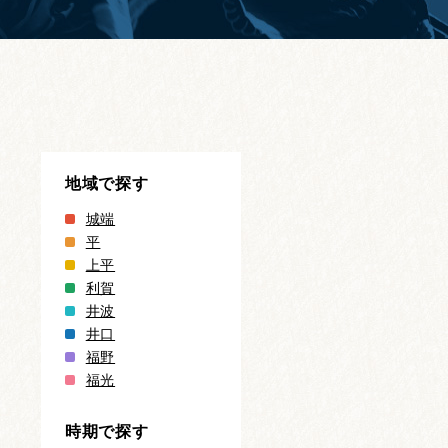
地域で探す
城端
平
上平
利賀
井波
井口
福野
福光
時期で探す