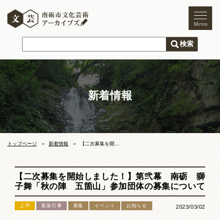
トップページ
ご利用案内
新着情報
新着情報
文化芸術
文化財
獅子舞
まつり
トップページ
新着情報
【二次募集を開始しました！】第弐幕 南砺 獅子舞「秋の陣 五箇山」参加団体の募集について
木彫刻キャンプ
【二次募集を開始しました！】第弐幕 南砺 獅
文化芸術団体
子舞「秋の陣 五箇山」参加団体の募集について
文化遺産
上平
集落行事
募集
イベント
お知らせ
2023/03/02