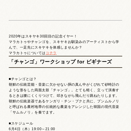
2020年はスキヤキ30回目の記念イヤー！
マラカトゥやチャンゴを、スキヤキお馴染みのアーティストから学
んで、一足先にスキヤキを体感しませんか？
マラカトゥについては
コチラ
「チャンゴ」ワークショップ for ビギナーズ
■チャンゴとは？
朝鮮の伝統芸能・音楽に欠かせない胴の真ん中がくびれて砂時計の
ような形をした両面太鼓「チャンゴ」。とても軽く、立って演奏す
るときは腰にくくりつけて、叩きながら飛んだり跳ねたりします。
朝鮮の伝統楽器であるケンガリ・チン・プクと共に、プンムルノリ
と呼ばれる農村地帯の伝統的な農楽をアレンジした韓国の現代音楽
「サムルノリ」を奏でます。
■スケジュール
6月4日（木）19:00～21:00