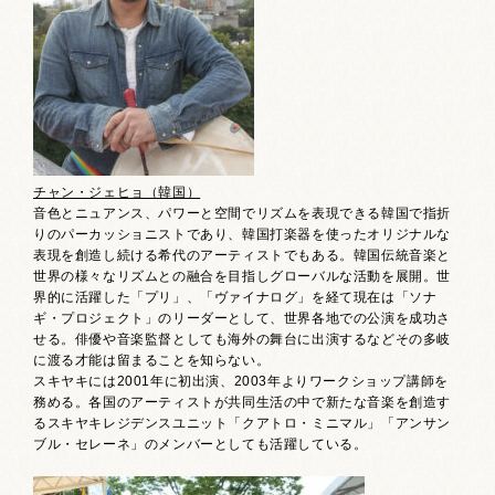
チャン・ジェヒョ（韓国）
音色とニュアンス、パワーと空間でリズムを表現できる韓国で指折
りのパーカッショニストであり、韓国打楽器を使ったオリジナルな
表現を創造し続ける希代のアーティストでもある。韓国伝統音楽と
世界の様々なリズムとの融合を目指しグローバルな活動を展開。世
界的に活躍した「プリ」、「ヴァイナログ」を経て現在は「ソナ
ギ・プロジェクト」のリーダーとして、世界各地での公演を成功さ
せる。俳優や音楽監督としても海外の舞台に出演するなどその多岐
に渡る才能は留まることを知らない。
スキヤキには2001年に初出演、2003年よりワークショップ講師を
務める。各国のアーティストが共同生活の中で新たな音楽を創造す
るスキヤキレジデンスユニット「クアトロ・ミニマル」「アンサン
ブル・セレーネ」のメンバーとしても活躍している。