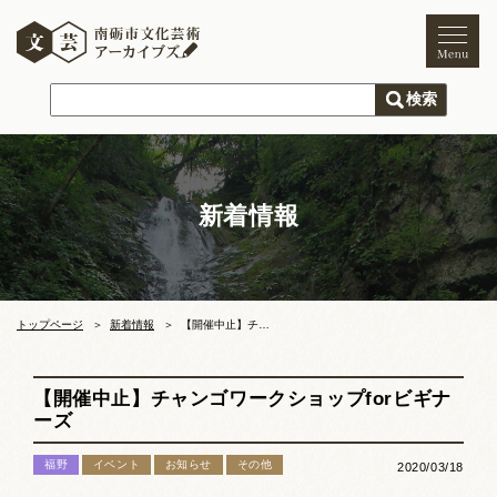
トップページ
ご利用案内
新着情報
新着情報
文化芸術
文化財
獅子舞
まつり
トップページ
新着情報
【開催中止】チャンゴワークショップforビギナーズ
木彫刻キャンプ
【開催中止】チャンゴワークショップforビギナ
文化芸術団体
ーズ
文化遺産
福野
イベント
お知らせ
その他
2020/03/18