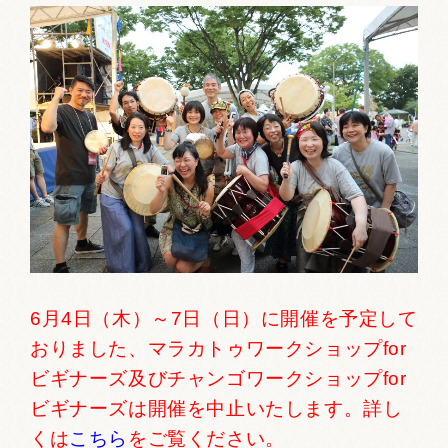
お祭りカレンダー
南砺文化地図
写真館
郷土資料
NANTO Wiki
市内団体の方
お問い合わせ
6月4日（木）～7日（日）に開催を予定して
おりました、マラカトゥワークショップfor
サイトマップ
リンク集
著作権について
ビギナーズ及びチャンゴワークショップfor
プライバシーポリシー
ビギナーズは開催を中止いたします。詳し
くは
こちら
をご覧ください。