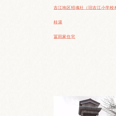
吉江地区招魂社（旧吉江小学校
桂湯
冨田家住宅