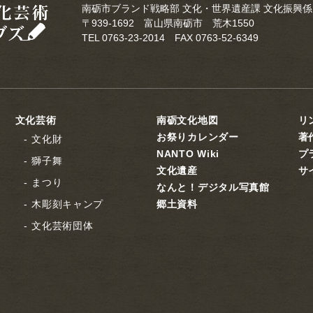
南砺市ブランド戦略部 文化・世界遺産課 文化振興係
〒939-1692 富山県南砺市 荒木1550
TEL 0763-23-2014 FAX 0763-52-6349
文化芸術
南砺文化地図
リ
お祭りカレンダー
著
文化財
NANTO Wiki
プ
獅子舞
文化遺産
サ
まつり
なんと！デジタル写真館
木彫刻キャンプ
郷土資料
文化芸術団体