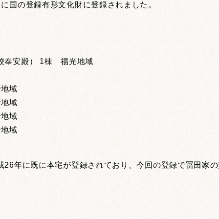
たに国の登録有形文化財に登録されました。
奉安殿） 1棟 福光地域
野地域
野地域
野地域
野地域
成26年に既に本宅が登録されており、今回の登録で冨田家