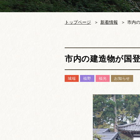
トップページ
新着情報
市内
市内の建造物が国
城端
福野
福光
お知らせ