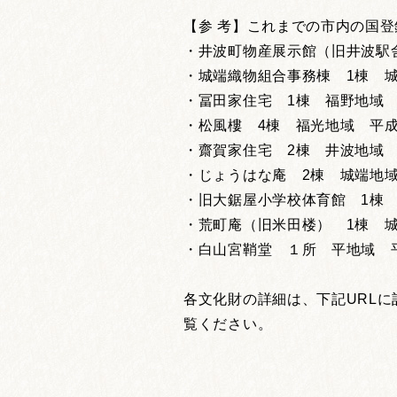
【参 考】これまでの市内の国登
・井波町物産展示館（旧井波駅
・城端織物組合事務棟 1棟 城
・冨田家住宅 1棟 福野地域 
・松風樓 4棟 福光地域 平成
・齋賀家住宅 2棟 井波地域 
・じょうはな庵 2棟 城端地域
・旧大鋸屋小学校体育館 1棟 
・荒町庵（旧米田楼） 1棟 城
・白山宮鞘堂 １所 平地域 平
各文化財の詳細は、下記URL
覧ください。