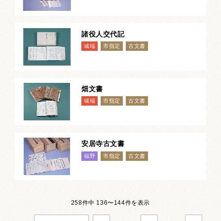
諸役人交代記
城端
市指定
古文書
畑文書
城端
市指定
古文書
安居寺古文書
福野
市指定
古文書
258件中 136〜144件を表示