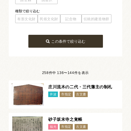
国登録
国選択
種類
で絞り込む
有形文化財
民俗文化財
記念物
伝統的建造物群
有形文化財
民俗文化財
記念物
建造物
無形民俗文化財
史跡
史跡・名勝
絵画
彫刻
有形民俗文化財
史跡・名勝・天然記念物
工芸品
書跡
典籍
この条件で絞り込む
古文書
名勝
名勝・天然記念物
考古資料
歴史資料
天然記念物
258件中 136〜144件を表示
庄川流木の二代・三代藩主の制札
井波
市指定
古文書
砂子坂末寺之覚帳
福光
市指定
古文書