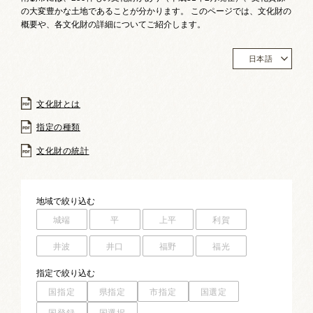
お祭りカレンダー
の大変豊かな土地であることが分かります。 このページでは、文化財の
概要や、各文化財の詳細についてご紹介します。
南砺文化地図
日本語
写真館
文化財とは
郷土資料
指定の種類
NANTO Wiki
文化財の統計
市内団体の方
地域
で絞り込む
お問い合わせ
城端
平
上平
利賀
サイトマップ
リンク集
著作権について
井波
井口
福野
福光
プライバシーポリシー
指定
で絞り込む
国指定
県指定
市指定
国選定