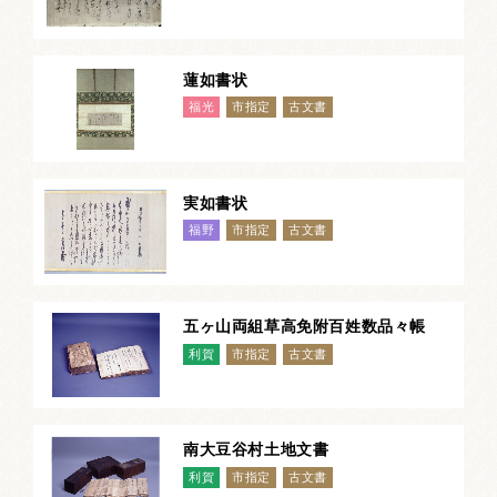
蓮如書状
福光
市指定
古文書
実如書状
福野
市指定
古文書
五ヶ山両組草高免附百姓数品々帳
利賀
市指定
古文書
南大豆谷村土地文書
利賀
市指定
古文書