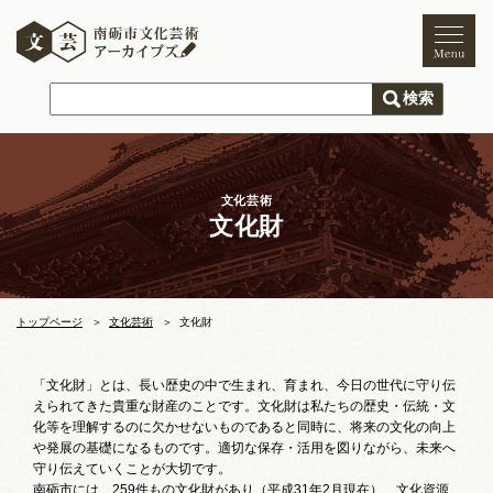
トップページ
ご利用案内
新着情報
文化芸術
文化財
文化芸術
文化財
獅子舞
まつり
トップページ
文化芸術
文化財
木彫刻キャンプ
「文化財」とは、長い歴史の中で生まれ、育まれ、今日の世代に守り伝
えられてきた貴重な財産のことです。文化財は私たちの歴史・伝統・文
文化芸術団体
化等を理解するのに欠かせないものであると同時に、将来の文化の向上
や発展の基礎になるものです。適切な保存・活用を図りながら、未来へ
文化遺産
守り伝えていくことが大切です。
南砺市には、259件もの文化財があり（平成31年2月現在）、文化資源