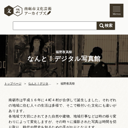
トップページ
ご利用案内
新着情報
福野夜高祭
なんと！デジタル写真館
文化芸術
文化財
獅子舞
まつり
トップページ
なんと！デジタル写真館
福野夜高祭
木彫刻キャンプ
南砺市は平成１６年に４町４村が合併して誕生しました。それぞれ
の地域に住む人々の生活は多様で、そこで根付いた文化にも違いが
文化芸術団体
あります。
各地域で大切にされてきた自然や建物、地域行事などは時の移り変
文化遺産
わりによって変化しますが、その時々に撮影された写真は時間を切
り取り、時代や歴史を知るための手がかりとなります。