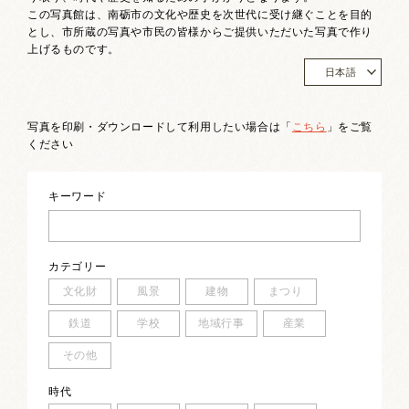
お祭りカレンダー
この写真館は、南砺市の文化や歴史を次世代に受け継ぐことを目的
とし、市所蔵の写真や市民の皆様からご提供いただいた写真で作り
上げるものです。
南砺文化地図
日本語
写真館
写真を印刷・ダウンロードして利用したい場合は「
こちら
」をご覧
郷土資料
ください
NANTO Wiki
キーワード
市内団体の方
カテゴリー
お問い合わせ
文化財
風景
建物
まつり
サイトマップ
リンク集
著作権について
鉄道
学校
地域行事
産業
プライバシーポリシー
その他
時代