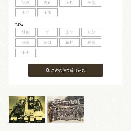
明治
大正
昭和
平成
令和
不明
地域
城端
平
上平
利賀
井波
井口
福野
福光
不明
この条件で絞り込む