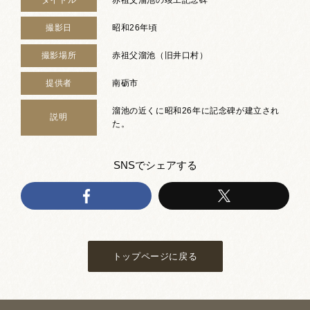
撮影日
昭和26年頃
撮影場所
赤祖父溜池（旧井口村）
提供者
南砺市
溜池の近くに昭和26年に記念碑が建立され
説明
た。
SNSでシェアする
トップページに戻る