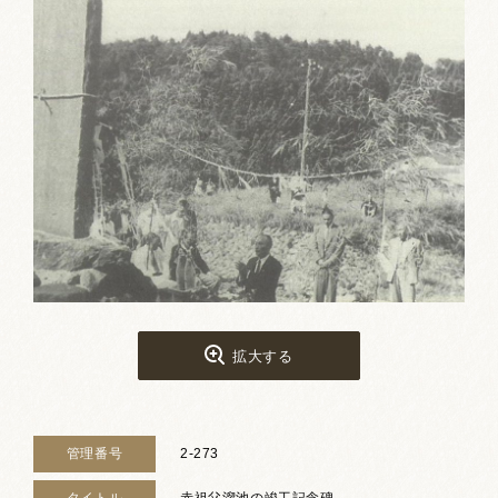
お祭りカレンダー
南砺文化地図
写真館
郷土資料
NANTO Wiki
市内団体の方
お問い合わせ
拡大する
サイトマップ
リンク集
著作権について
プライバシーポリシー
管理番号
2-273
タイトル
赤祖父溜池の竣工記念碑