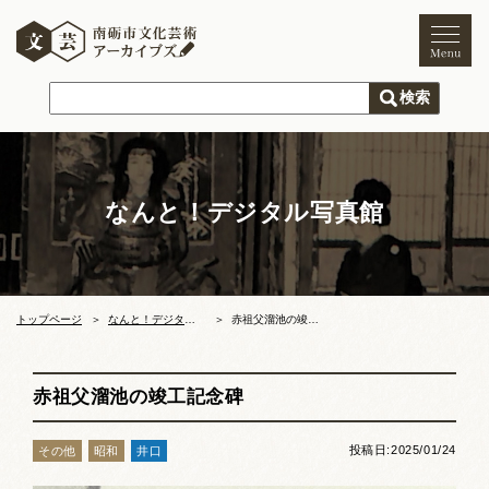
トップページ
ご利用案内
新着情報
なんと！デジタル写真館
文化芸術
文化財
獅子舞
まつり
トップページ
なんと！デジタル写真館
赤祖父溜池の竣工記念碑
木彫刻キャンプ
赤祖父溜池の竣工記念碑
文化芸術団体
投稿日:2025/01/24
その他
昭和
井口
文化遺産