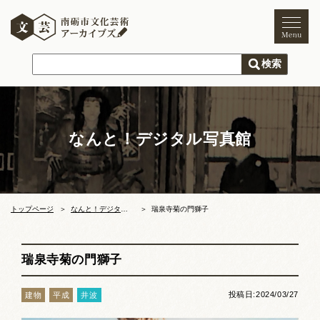
トップページ
ご利用案内
新着情報
なんと！デジタル写真館
文化芸術
文化財
獅子舞
まつり
トップページ
なんと！デジタル写真館
瑞泉寺菊の門獅子
木彫刻キャンプ
瑞泉寺菊の門獅子
文化芸術団体
投稿日:2024/03/27
建物
平成
井波
文化遺産