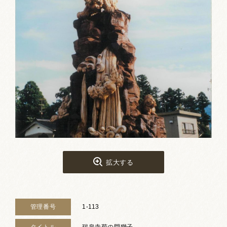
お祭りカレンダー
南砺文化地図
写真館
郷土資料
NANTO Wiki
市内団体の方
お問い合わせ
拡大する
サイトマップ
リンク集
著作権について
プライバシーポリシー
管理番号
1-113
タイトル
瑞泉寺菊の門獅子