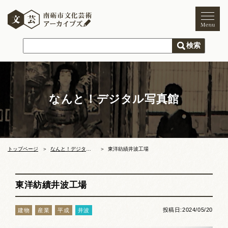
トップページ
ご利用案内
新着情報
なんと！デジタル写真館
文化芸術
文化財
獅子舞
まつり
トップページ
なんと！デジタル写真館
東洋紡績井波工場
木彫刻キャンプ
東洋紡績井波工場
文化芸術団体
投稿日:2024/05/20
建物
産業
平成
井波
文化遺産