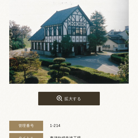
お祭りカレンダー
南砺文化地図
写真館
郷土資料
NANTO Wiki
市内団体の方
お問い合わせ
拡大する
サイトマップ
リンク集
著作権について
プライバシーポリシー
管理番号
1-214
タイトル
東洋紡績井波工場