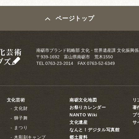
ページトップ
南砺市ブランド戦略部 文化・世界遺産課 文化振興係
〒939-1692 富山県南砺市 荒木1550
TEL 0763-23-2014 FAX 0763-52-6349
文化芸術
南砺文化地図
リ
お祭りカレンダー
著
文化財
NANTO Wiki
プ
獅子舞
文化遺産
サ
まつり
なんと！デジタル写真館
木彫刻キャンプ
郷土資料