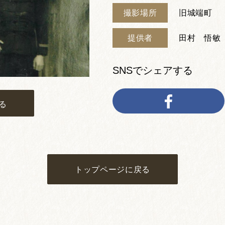
撮影場所
旧城端町
提供者
田村 悟敏
SNSでシェアする
る
トップページに戻る