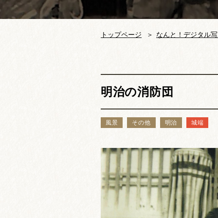
トップページ
なんと！デジタル写
明治の消防団
風景
その他
明治
城端