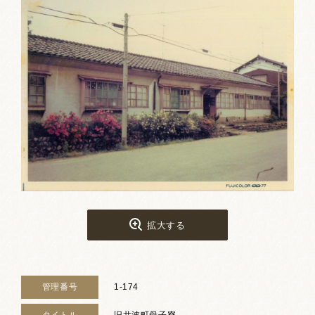
お祭りカレンダー
南砺文化地図
写真館
郷土資料
NANTO Wiki
市内団体の方
お問い合わせ
拡大する
サイトマップ
リンク集
著作権について
プライバシーポリシー
管理番号
1-174
タイトル
旧井波町母子寮