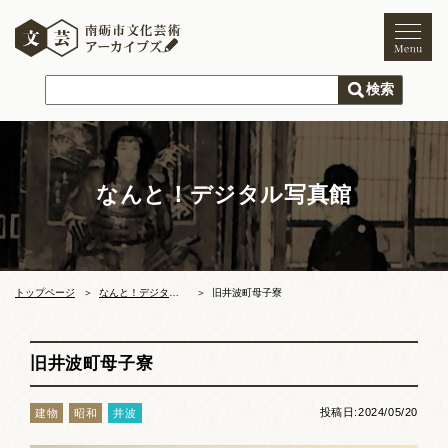
トップページ
ご利用案内
新着情報
なんと！デジタル写真館
文化芸術
文化財
獅子舞
まつり
トップページ
なんと！デジタル写真館
旧井波町母子寮
木彫刻キャンプ
旧井波町母子寮
文化芸術団体
投稿日:2024/05/20
建物
昭和
井波
文化遺産