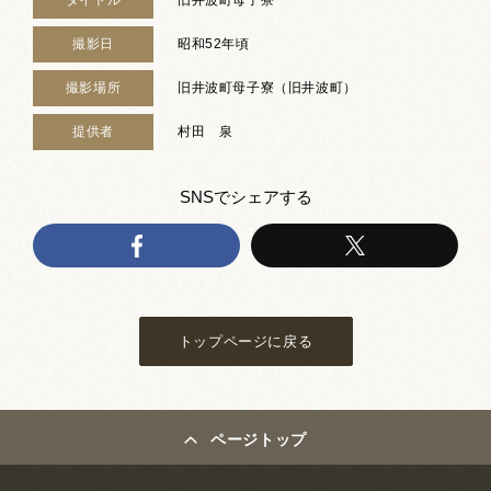
撮影日
昭和52年頃
撮影場所
旧井波町母子寮（旧井波町）
提供者
村田 泉
SNSでシェアする
トップページに戻る
ページトップ