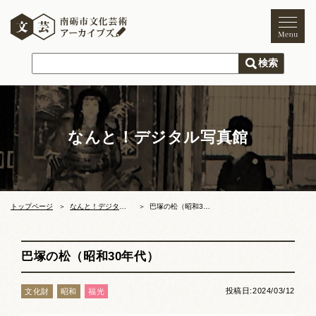
トップページ
ご利用案内
新着情報
なんと！デジタル写真館
文化芸術
文化財
獅子舞
まつり
トップページ
なんと！デジタル写真館
巴塚の松（昭和30年代）
木彫刻キャンプ
巴塚の松（昭和30年代）
文化芸術団体
投稿日:2024/03/12
文化財
昭和
福光
文化遺産