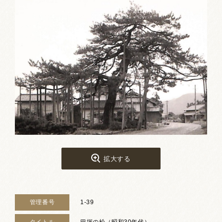
お祭りカレンダー
南砺文化地図
写真館
郷土資料
NANTO Wiki
市内団体の方
お問い合わせ
拡大する
サイトマップ
リンク集
著作権について
プライバシーポリシー
管理番号
1-39
タイトル
巴塚の松（昭和30年代）