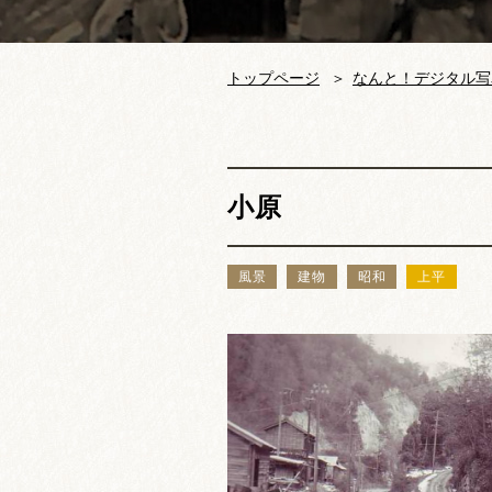
トップページ
なんと！デジタル写
小原
風景
建物
昭和
上平