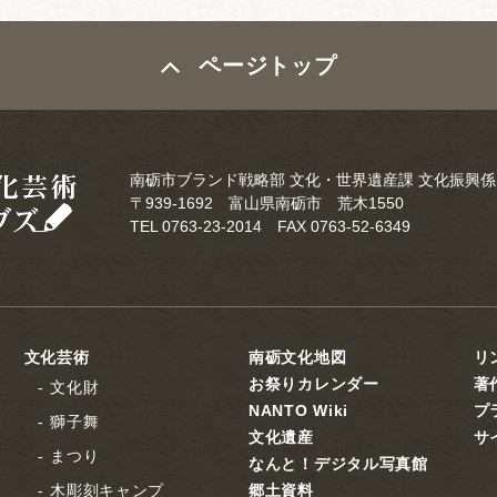
ページトップ
南砺市ブランド戦略部 文化・世界遺産課 文化振興係
〒939-1692 富山県南砺市 荒木1550
TEL 0763-23-2014 FAX 0763-52-6349
文化芸術
南砺文化地図
リ
お祭りカレンダー
著
文化財
NANTO Wiki
プ
獅子舞
文化遺産
サ
まつり
なんと！デジタル写真館
木彫刻キャンプ
郷土資料