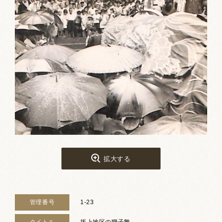
お祭りカレンダー
南砺文化地図
写真館
郷土資料
NANTO Wiki
市内団体の方
お問い合わせ
拡大する
サイトマップ
リンク集
著作権について
プライバシーポリシー
管理番号
1-23
タイトル
坂上地区の獅子舞