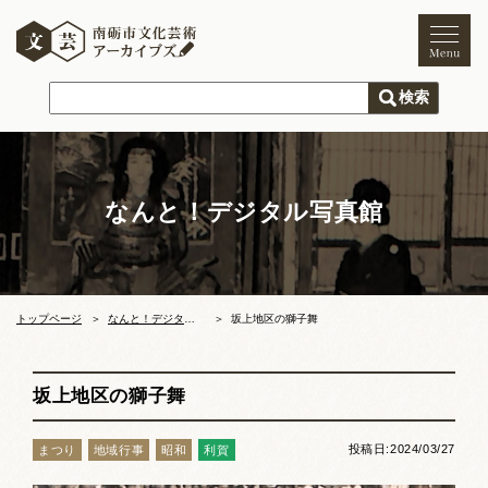
トップページ
ご利用案内
新着情報
なんと！デジタル写真館
文化芸術
文化財
獅子舞
まつり
トップページ
なんと！デジタル写真館
坂上地区の獅子舞
木彫刻キャンプ
坂上地区の獅子舞
文化芸術団体
投稿日:2024/03/27
まつり
地域行事
昭和
利賀
文化遺産