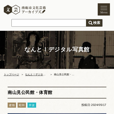
トップページ
ご利用案内
新着情報
なんと！デジタル写真館
文化芸術
文化財
獅子舞
まつり
トップページ
なんと！デジタル写真館
南山見公民館・体育館
木彫刻キャンプ
南山見公民館・体育館
文化芸術団体
投稿日:2024/05/17
建物
昭和
井波
文化遺産