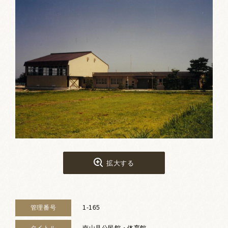
お祭りカレンダー
南砺文化地図
写真館
郷土資料
NANTO Wiki
市内団体の方
お問い合わせ
拡大する
サイトマップ
リンク集
著作権について
プライバシーポリシー
管理番号
1-165
タイトル
南山見公民館・体育館