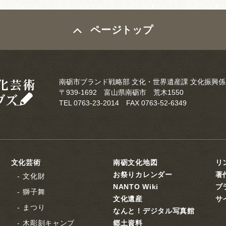
ページトップ
南砺市ブランド戦略部 文化・世界遺産課 文化振興係
〒939-1692 富山県南砺市 荒木1550
TEL 0763-23-2014 FAX 0763-52-6349
文化芸術
南砺文化地図
リ
お祭りカレンダー
著
文化財
NANTO Wiki
プ
獅子舞
文化遺産
サ
まつり
なんと！デジタル写真館
木彫刻キャンプ
郷土資料