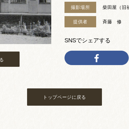
撮影場所
柴田屋（旧
提供者
斉藤 修
SNSでシェアする
る
トップページに戻る