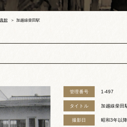
真館
加越線柴田駅
管理番号
1-497
タイトル
加越線柴田
撮影日
昭和3年以