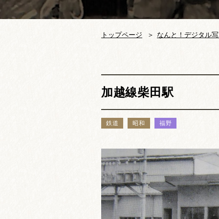
トップページ
なんと！デジタル写
加越線柴田駅
鉄道
昭和
福野