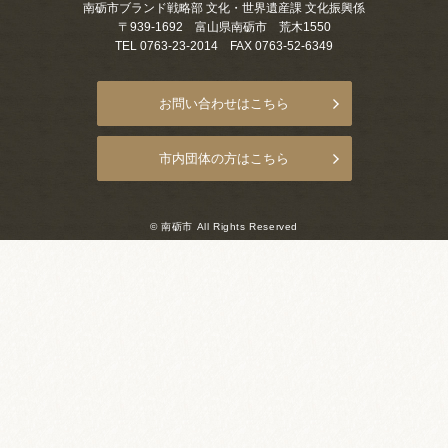
南砺市ブランド戦略部 文化・世界遺産課 文化振興係
お祭りカレンダー
〒939-1692 富山県南砺市 荒木1550
TEL 0763-23-2014 FAX 0763-52-6349
南砺文化地図
お問い合わせはこちら
写真館
郷土資料
市内団体の方はこちら
NANTO Wiki
© 南砺市 All Rights Reserved
市内団体の方
お問い合わせ
サイトマップ
リンク集
著作権について
プライバシーポリシー