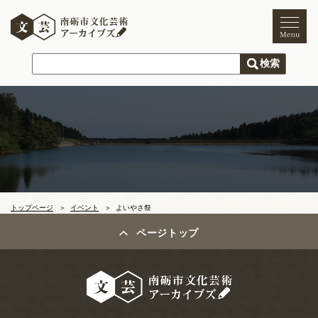
トップページ
ご利用案内
新着情報
文化芸術
文化財
獅子舞
まつり
トップページ
イベント
よいやさ祭
木彫刻キャンプ
ページトップ
文化芸術団体
文化遺産