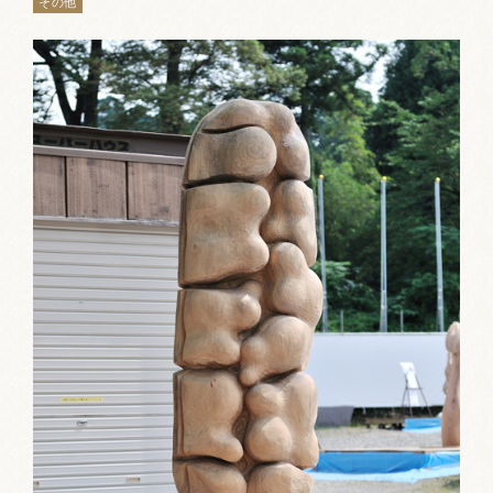
その他
お祭りカレンダー
南砺文化地図
写真館
郷土資料
NANTO Wiki
市内団体の方
お問い合わせ
サイトマップ
リンク集
著作権について
プライバシーポリシー