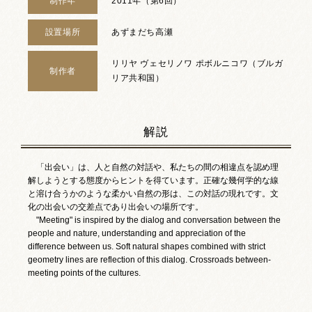
制作年
2011年（第6回）
設置場所
あずまだち高瀬
リリヤ ヴェセリノワ ポボルニコワ（ブルガ
制作者
リア共和国）
解説
「出会い」は、人と自然の対話や、私たちの間の相違点を認め理
解しようとする態度からヒントを得ています。正確な幾何学的な線
と溶け合うかのような柔かい自然の形は、この対話の現れです。文
化の出会いの交差点であり出会いの場所です。
"Meeting" is inspired by the dialog and conversation between the
people and nature, understanding and appreciation of the
difference between us. Soft natural shapes combined with strict
geometry lines are reflection of this dialog. Crossroads between-
meeting points of the cultures.