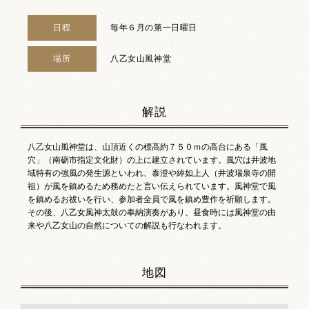
日程
毎年６月の第一日曜日
場所
八乙女山風神堂
解説
八乙女山風神堂は、山頂近くの標高約７５０ｍの高台にある「風
穴」（南砺市指定文化財）の上に建立されています。風穴は井波地
域特有の強風の発生源といわれ、泰澄や綽如上人（井波瑞泉寺の開
祖）が風を鎮めるため務めたと言い伝えられています。風神堂で風
を鎮めるお祓いを行い、参加者全員で風を鎮め豊作を祈願します。
その後、八乙女風神太鼓の奉納演奏があり、昼食時には風神堂の由
来や八乙女山の自然についての解説も行なわれます。
地図