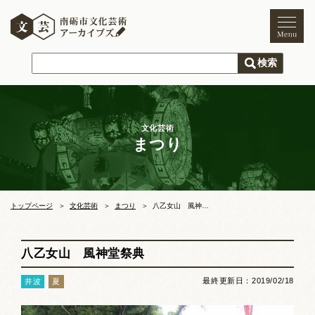
トップページ
ご利用案内
新着情報
文化芸術
まつり
文化芸術
文化財
獅子舞
まつり
トップページ
文化芸術
まつり
八乙女山 風神堂祭典
木彫刻キャンプ
八乙女山 風神堂祭典
文化芸術団体
最終更新日：2019/02/18
井波
夏
文化遺産