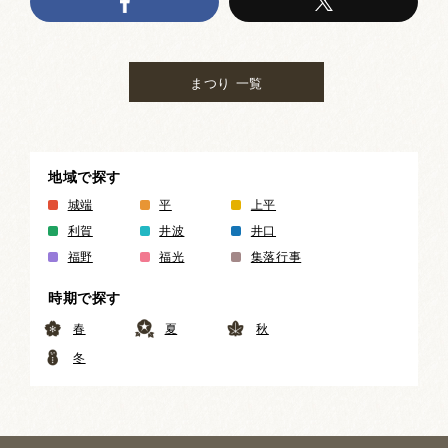
まつり 一覧
地域で探す
城端
平
上平
利賀
井波
井口
福野
福光
集落行事
時期で探す
春
夏
秋
冬