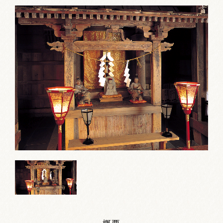
お祭りカレンダー
南砺文化地図
写真館
郷土資料
NANTO Wiki
市内団体の方
お問い合わせ
サイトマップ
リンク集
著作権について
プライバシーポリシー