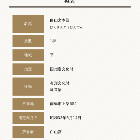
概要
白山宮本殿
名称
はくさんぐうほんでん
員数
1棟
地域
平
指定
国指定文化財
有形文化財
種類
建造物
所在地
南砺市上梨654
指定年月日
昭和33年5月14日
所有者
白山宮