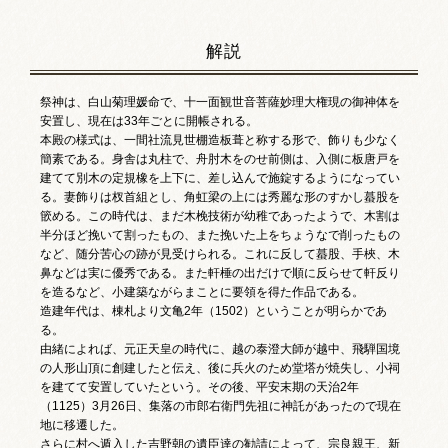
解説
祭神は、白山菊理媛命で、十一面観世音菩薩妙理大権現の御神体を
安置し、現在は33年ごとに開帳される。
本殿の様式は、一間社流見世棚造板葺と称する形で、飾りも少なく
簡素である。身舎は丸柱で、舟肘木をのせ前側は、入側に板唐戸を
建てて別木の定規橡を上下に、差し込んで施錠するようになってい
る。妻飾りは杈首組とし、角虹梁の上には秀麗な形のすかし蟇股を
篏める。この時代は、まだ木梚技術が幼稚であったようで、木割は
半分ほど挽いて割ったもの、また挽いた上をちょうなで削ったもの
など、随分苦心の跡が見受けられる。これに反して蟇股、手梜、木
鼻などは実に優秀である。また軒棰の出だけで順に反らせて軒反り
を造るなど、小建築ながらまことに要領を得た作品である。
造建年代は、棟札より文亀2年（1502）ということが明らかであ
る。
由緒によれば、元正天皇の時代に、越の泰澄大師が越中、飛騨国境
の人形山頂に創建したと伝え、後に兵火のため堂塔が焼失し、小祠
を建てて安置していたという。その後、平安末期の天治2年
（1125）3月26日、集落の市郎右衛門先祖に神託があったので現在
地に移遷した。
さらに村へ遁入した吉野朝の遺臣達の勧請によって、宗良親王、新