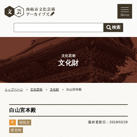
トップページ
ご利用案内
新着情報
文化芸術
文化財
文化芸術
文化財
獅子舞
まつり
トップページ
文化芸術
文化財
白山宮本殿
木彫刻キャンプ
白山宮本殿
文化芸術団体
最終更新日：2019/02/19
平
国指定
文化遺産
建造物