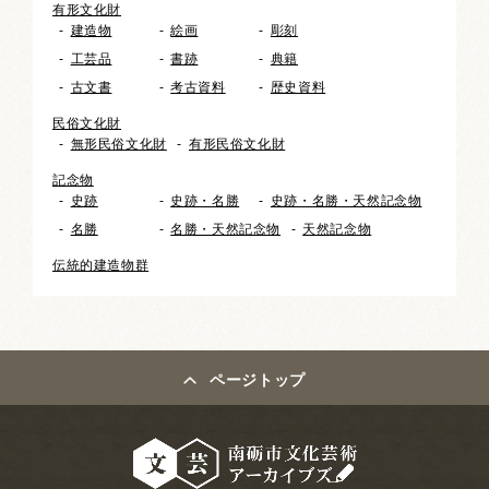
有形文化財
建造物
絵画
彫刻
工芸品
書跡
典籍
古文書
考古資料
歴史資料
民俗文化財
無形民俗文化財
有形民俗文化財
記念物
史跡
史跡・名勝
史跡・名勝・天然記念物
名勝
名勝・天然記念物
天然記念物
伝統的建造物群
ページトップ