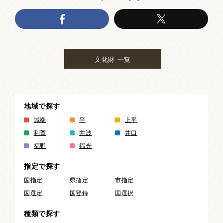
文化財 一覧
地域で探す
城端
平
上平
利賀
井波
井口
福野
福光
指定で探す
国指定
県指定
市指定
国選定
国登録
国選択
種類で探す