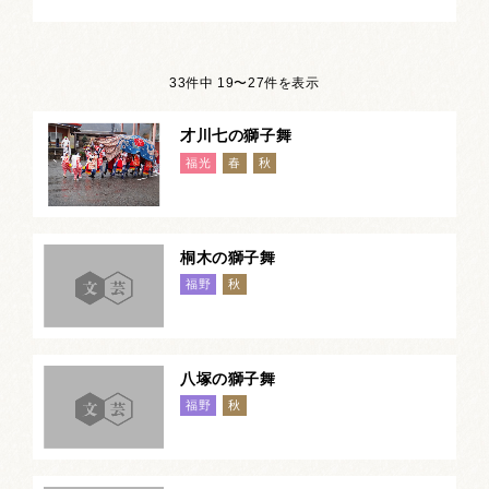
33件中 19〜27件を表示
才川七の獅子舞
福光
春
秋
桐木の獅子舞
福野
秋
八塚の獅子舞
福野
秋