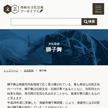
トップページ
ご利用案内
新着情報
文化芸術
獅子舞
文化芸術
文化財
獅子舞
まつり
トップページ
文化芸術
獅子舞
木彫刻キャンプ
獅子舞は南砺市内各地域で広く受け継がれている、最も身近な伝統文化
の一つです。獅子舞は伝統文化・伝統行事であるとともに、住民同士の
文化芸術団体
結束を強め、世代間の交流を生み出すことから、集落行事の最たるもの
と言えます。
文化遺産
平成28年度に実施した「南砺市獅子舞調査」により、南砺市には102団
体の獅子舞が存在していることが分かりました。