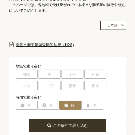
お祭りカレンダー
このページでは、各地域で受け継がれている様々な獅子舞の特徴や歴史
についてご紹介します。
南砺文化地図
日本語
写真館
南砺市獅子舞調査回答結果（H28)
郷土資料
NANTO Wiki
地域
で絞り込む
城端
平
上平
利賀
市内団体の方
井波
井口
福野
福光
お問い合わせ
時期
で絞り込む
サイトマップ
リンク集
著作権について
春
夏
秋
冬
プライバシーポリシー
この条件で絞り込む