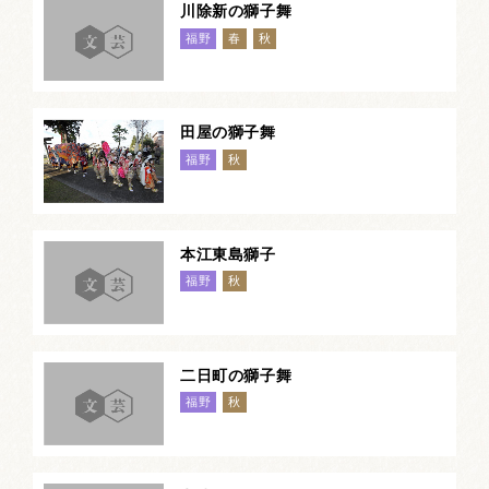
川除新の獅子舞
福野
春
秋
田屋の獅子舞
福野
秋
本江東島獅子
福野
秋
二日町の獅子舞
福野
秋