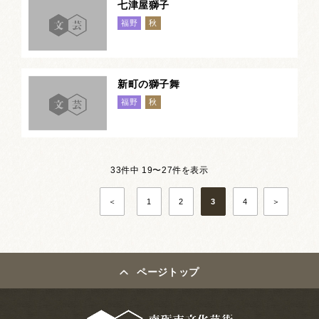
七津屋獅子
福野
秋
新町の獅子舞
福野
秋
33件中 19〜27件を表示
＜
1
2
3
4
＞
ページトップ